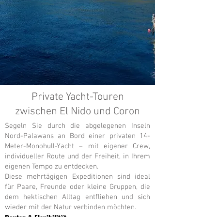
Private Yacht-Touren
zwischen El Nido und Coron
Segeln Sie durch die abgelegenen Inseln
Nord-Palawans an Bord einer privaten 14-
Meter-Monohull-Yacht – mit eigener Crew,
individueller Route und der Freiheit, in Ihrem
eigenen Tempo zu entdecken.
Diese mehrtägigen Expeditionen sind ideal
für Paare, Freunde oder kleine Gruppen, die
dem hektischen Alltag entfliehen und sich
wieder mit der Natur verbinden möchten.