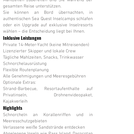
Mahlzeiten zubereiten und Sie während der
gesamten Reise unterstützen.
Sie können an Bord übernachten, in
authentischen Sea Quest Inselcamps schlafen
oder ein Upgrade auf exklusive Inselresorts
wählen – die Entscheidung liegt bei Ihnen.
Inklusive Leistungen
Private 14-Meter-Yacht (keine Mitreisenden)
Lizenzierter Skipper und lokale Crew
Tägliche Mahlzeiten, Snacks, Trinkwasser
Schnorchelausrüstung
Flexible Routenplanung
Alle Genehmigungen und Meeresgebühren
Optionale Extras:
Strand-Barbecue, Resortaufenthalte auf
Privatinseln, Drohnenvideopaket,
Kajakverleih
Highlights
Schnorcheln an Korallenriffen und in
Meeresschutzgebieten
Verlassene weiße Sandstrände entdecken
Abgelegene Inseln wie Pass Island, Darocotan