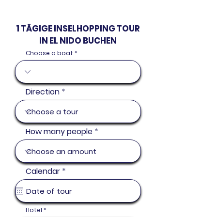
1 TÄGIGE INSELHOPPING TOUR
IN EL NIDO BUCHEN
Choose a boat
Direction
How many people
r
Calendar
*
e
q
u
i
r
Hotel